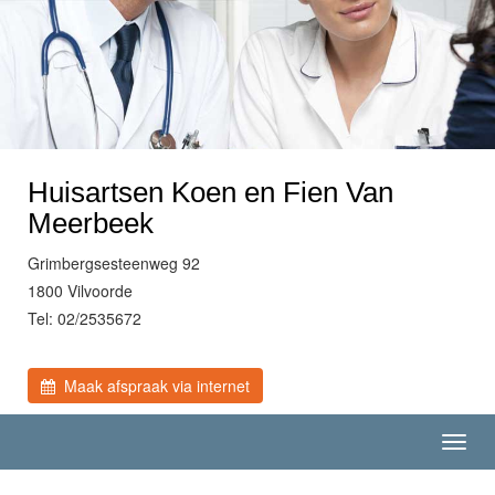
Huisartsen Koen en Fien Van
Meerbeek
Grimbergsesteenweg 92
1800 Vilvoorde
Tel: 02/2535672
Maak afspraak via internet
Toggl
navig